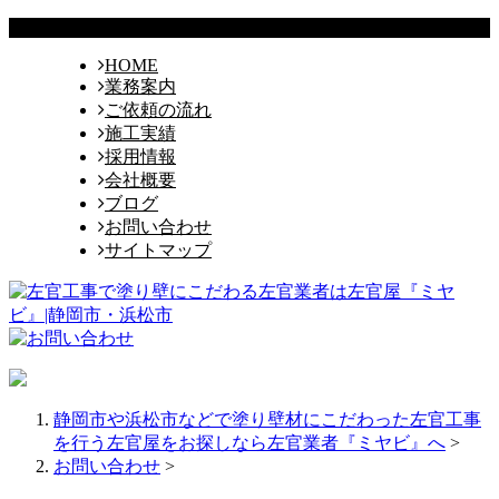
HOME
業務案内
ご依頼の流れ
施工実績
採用情報
会社概要
ブログ
お問い合わせ
サイトマップ
静岡市や浜松市などで塗り壁材にこだわった左官工事
を行う左官屋をお探しなら左官業者『ミヤビ』へ
>
お問い合わせ
>