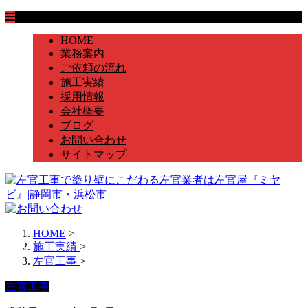
HOME
業務案内
ご依頼の流れ
施工実績
採用情報
会社概要
ブログ
お問い合わせ
サイトマップ
HOME
>
施工実績
>
左官工事
>
左官工事